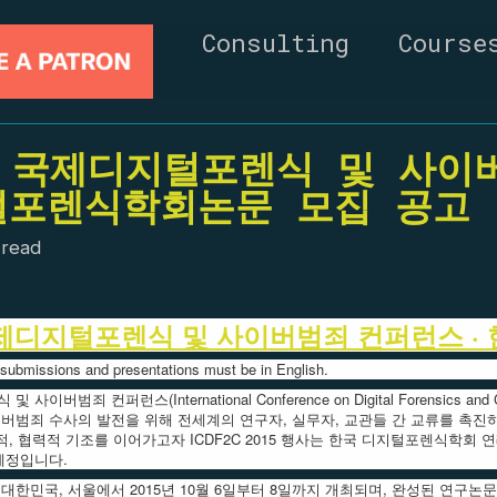
Consulting
Course
5 국제디지털포렌식 및 사이
털포렌식학회논문 모집 공고
 read
 국제디지털포렌식 및 사이버범죄 컨퍼런스 
l submissions and presentations must be in English.
이버범죄 컨퍼런스(International Conference on Digital Forensics and C
버범죄 수사의 발전을 위해 전세계의 연구자, 실무자, 교관들 간 교류를 촉진
적, 협력적 기조를 이어가고자 ICDF2C 2015 행사는 한국 디지털포렌식학회 연례 
예정입니다.
15는 대한민국, 서울에서 2015년 10월 6일부터 8일까지 개최되며, 완성된 연구