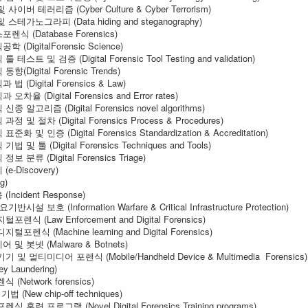
이버 테러리즘 (Cyber Culture & Cyber Terrorism)
테가노그라피 (Data hiding and steganography)
 (Database Forensics)
(DigitalForensic Science)
스트 및 검증 (Digital Forensic Tool Testing and validation)
Digital Forensic Trends)
(Digital Forensics & Law)
율 (Digital Forensics and Error rates)
알고리즘 (Digital Forensics novel algorithms)
및 절차 (Digital Forensics Process & Procedures)
 및 인증 (Digital Forensics Standardization & Accreditation)
및 툴 (Digital Forensics Techniques and Tools)
분류 (Digital Forensics Triage)
-Discovery)
g)
ncident Response)
설 보호 (Information Warfare & Critical Infrastructure Protection)
식 (Law Enforcement and Digital Forensics)
렌식 (Machine learning and Digital Forensics)
 봇넷 (Malware & Botnets)
및 멀티미디어 포렌식 (Mobile/Handheld Device & Multimedia Forensics)
 Laundering)
(Network forensics)
 기법 (New chip-off techniques)
훈련 프로그램 (Novel Digital Forensics Training programs)