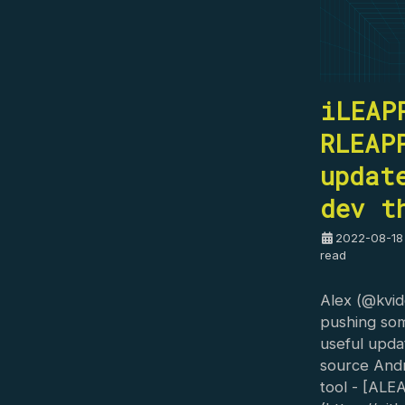
iLEAP
RLEAP
updat
dev t
2022-08-18
read
Alex (@kvid
pushing so
useful upda
source Andr
tool - [ALE