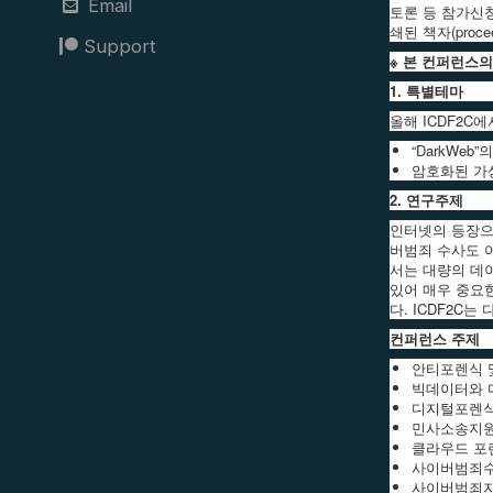
Email
토론 등 참가신청을 
쇄된 책자(proce
Support
※ 본 컨퍼런스
1. 특별테마
올해 ICDF2
“DarkWeb”의 
암호화된 가상화
2. 연구주제
인터넷의 등장으
버범죄 수사도 
서는 대량의 데
있어 매우 중요한
다. ICDF2C
컨퍼런스 주제
안티포렌식 및 안티
빅데이터와 디지털
디지털포렌식의 비즈
민사소송지원 (Civ
클라우드 포렌식 
사이버범죄수사 (C
사이버범죄자 심리