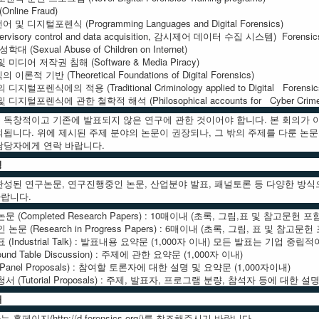
line Fraud)
 디지털포렌식 (Programming Languages and Digital Forensics)
ervisory control and data acquisition, 감시제어 데이터 수집 시스템) Forensic
 (Sexual Abuse of Children on Internet)
디어 저작권 침해 (Software & Media Piracy)
적 기반 (Theoretical Foundations of Digital Forensics)
털포렌식에의 적용 (Traditional Criminology applied to Digital Forensic
지털포렌식에 관한 철학적 해석 (Philosophical accounts for Cyber Crime an
 독창적이고 기존에 발표되지 않은 연구에 관한 것이어야 합니다. 본 회의가 아
외됩니다. 위에 제시된 주제 분야의 논문이 권장되나, 그 밖의 주제를 다룬 논
담당자에게 연락 바랍니다.
청
완성된 연구논문, 연구진행중인 논문, 산업분야 발표, 패널토론 등 다양한 방식
랍니다.
(Completed Research Papers) : 10매이내 (초록, 그림,표 및 참고문헌 포함
문 (Research in Progress Papers) : 6매이내 (초록, 그림, 표 및 참고문헌
(Industrial Talk) : 발표내용 요약문 (1,000자 이내) 모든 발표는 기업 중립
nd Table Discussion) : 주제에 관한 요약문 (1,000자 이내)
anel Proposals) : 참여할 토론자에 대한 설명 및 요약문 (1,000자이내)
 (Tutorial Proposals) : 주제, 발표자, 프로그램 분량, 참석자 등에 대한 
내
페이지(http://d-forensics.org/)를 참조해주시기 바랍니다.