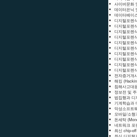
사이버문화 및 사
데이터은닉 및 스
데이터베이스포렌식
디지털포렌식공학 
디지털포렌식 툴 테
디지털포렌식 동향(
디지털포렌식과 법 
디지털포렌식과 오차
디지털포렌식 신종 
디지털포렌식 과정 
디지털포렌식 표준화
디지털포렌식 기법 
디지털포렌식 정보 
전자증거개시 (e
해킹 (Hackin
침해사고대응 (I
정보전 및 주요기반시
법집행과 디지털포렌
기계학습과 디지털포
악성소프트웨어 및
모바일/소형기기 
돈세탁 (Money
네트워크 포렌식 
최신 chip-off
최신 디지털포렌식 