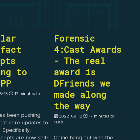
ular
Forensic
ifact
4:Cast Awards
pts
- The real
ing to
award is
APP
DFriends we
made along
8-13
17 minutes to
the way
has been pushing
2022-08-12
17 minutes to
read
eat core updates to
Specifically,
 scripts are now self-
Come hang out with the