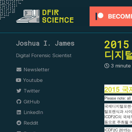
Skip
Skip
Skip
to
to
to
primary
content
footer
navigation
201
Joshua I. James
디지
Digital Forensic Scientist
3 minute
Newsletter
Youtube
2015
Twitter
Please note: al
GitHub
국제디지털포렌식 및 사
털포렌식과 사이
LinkedIn
ICDF2C의 국제
동으로 주최될 
Reddit
ICDF2C 20