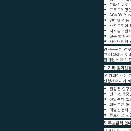
온라인 사기 (On
프로그래밍언어 및
SCADA (sup
인터넷 아동 성학대
소프트웨어 및 미
디지털포렌식의 이론
전통 범죄학의 디지
사이버범죄 및 디
연구논문의 경우
고 대상에서 제
컨퍼런스 개최 
4. 기타 참가신
본 컨퍼런스는 
신청해주시기 바
완성된 연구논문 
연구 진행중인 논
산업분야 발표 
패널토론 (Rou
패널신청서 (P
튜토리얼 신청서
5. 투고절차 안
자세한 투고절차는 홈