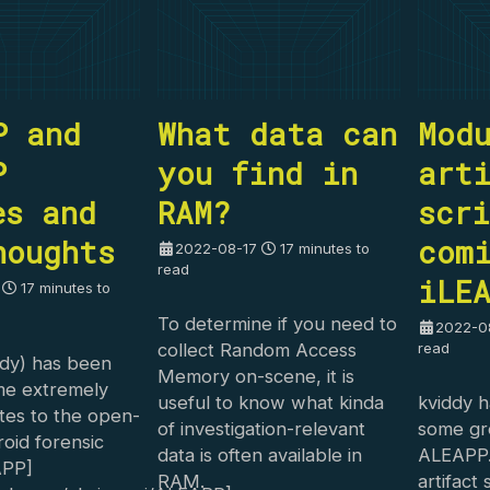
P and
What data can
Mod
P
you find in
art
es and
RAM?
scri
houghts
com
2022-08-17
17 minutes to
read
iLE
17 minutes to
To determine if you need to
2022-0
read
collect Random Access
dy) has been
Memory on-scene, it is
me extremely
useful to know what kinda
kviddy 
tes to the open-
of investigation-relevant
some gr
oid forensic
data is often available in
ALEAPP. 
APP]
RAM.
artifact